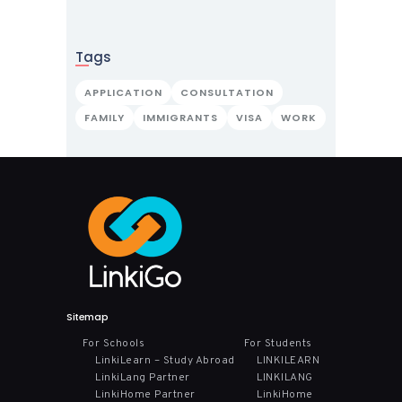
Tags
APPLICATION
CONSULTATION
FAMILY
IMMIGRANTS
VISA
WORK
Sitemap
For Schools
For Students
LinkiLearn – Study Abroad
LINKILEARN
LinkiLang Partner
LINKILANG
LinkiHome Partner
LinkiHome