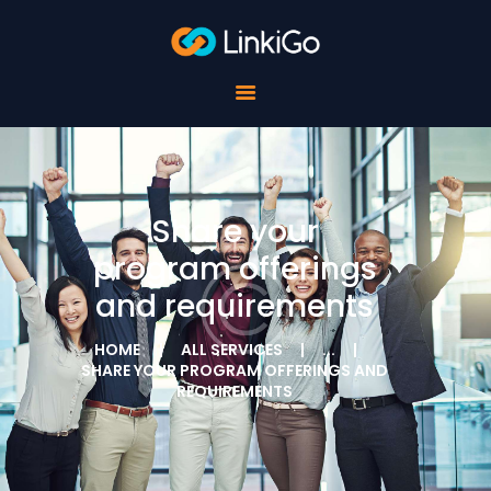
FOR SCHOOLS
FOR STUDENTS
FOR COMPANIES
ABOUT LINKIGO
CONTACTS
Share your
program offerings
and requirements
HOME
ALL SERVICES
...
SHARE YOUR PROGRAM OFFERINGS AND
REQUIREMENTS