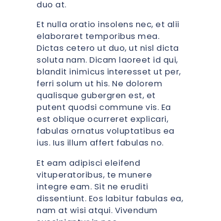
duo at.
Et nulla oratio insolens nec, et alii
elaboraret temporibus mea.
Dictas cetero ut duo, ut nisl dicta
soluta nam. Dicam laoreet id qui,
blandit inimicus interesset ut per,
ferri solum ut his. Ne dolorem
qualisque gubergren est, et
putent quodsi commune vis. Ea
est oblique ocurreret explicari,
fabulas ornatus voluptatibus ea
ius. Ius illum affert fabulas no.
Et eam adipisci eleifend
vituperatoribus, te munere
integre eam. Sit ne eruditi
dissentiunt. Eos labitur fabulas ea,
nam at wisi atqui. Vivendum