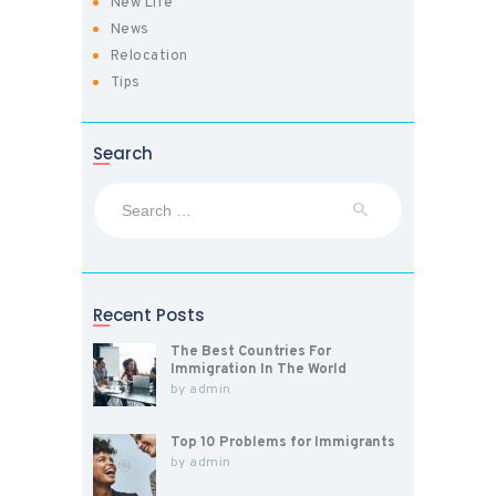
New Life
News
Relocation
Tips
Search
Search
for:
Recent Posts
The Best Countries For
Immigration In The World
by
admin
Top 10 Problems for Immigrants
by
admin