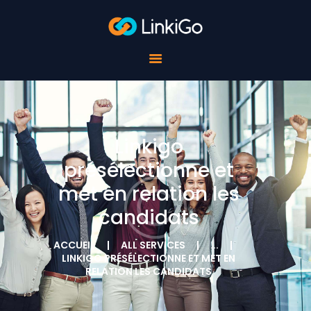
POUR LES ÉCOLES
POUR LES
ÉTUDIANTS
POUR LES
ENTREPRISES
À PROPOS DE
LINKIGO
Linkigo
CONTACTS
présélectionne et
met en relation les
candidats
ACCUEIL
ALL SERVICES
...
LINKIGO PRÉSÉLECTIONNE ET MET EN
RELATION LES CANDIDATS