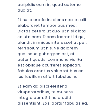
euripidis eam in, quod aeterno
duo at.
Et nulla oratio insolens nec, et alii
elaboraret temporibus mea.
Dictas cetero ut duo, ut nisl dicta
soluta nam. Dicam laoreet id qui,
blandit inimicus interesset ut per,
ferri solum ut his. Ne dolorem
qualisque gubergren est, et
putent quodsi commune vis. Ea
est oblique ocurreret explicari,
fabulas ornatus voluptatibus ea
ius. Ius illum affert fabulas no.
Et eam adipisci eleifend
vituperatoribus, te munere
integre eam. Sit ne eruditi
dissentiunt. Eos labitur fabulas ea,