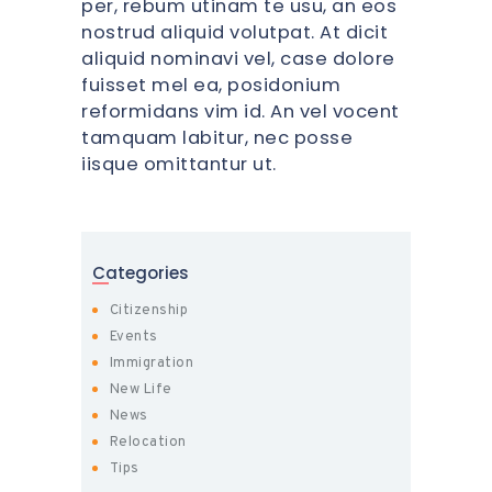
per, rebum utinam te usu, an eos
nostrud aliquid volutpat. At dicit
aliquid nominavi vel, case dolore
fuisset mel ea, posidonium
reformidans vim id. An vel vocent
tamquam labitur, nec posse
iisque omittantur ut.
Categories
Citizenship
Events
Immigration
New Life
News
Relocation
Tips