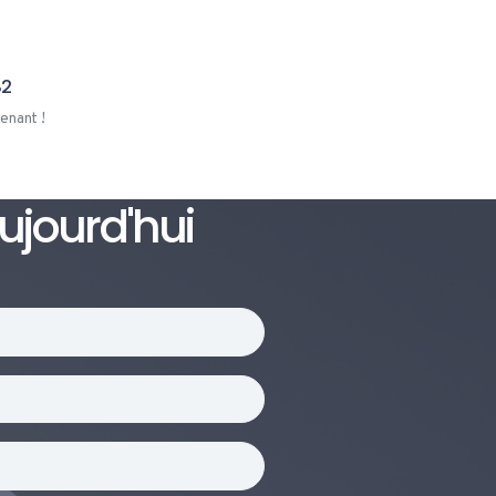
82
enant !
jourd'hui