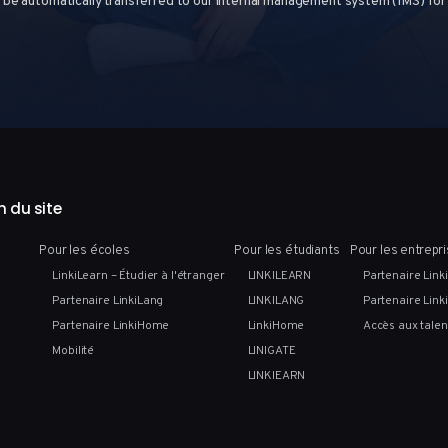
l be automatically transferred to our internal management system (IMS) fo
n du site
Pour les écoles
Pour les étudiants
Pour les entrepr
LinkiLearn – Étudier à l'étranger
LINKILEARN
Partenaire Link
Partenaire LinkiLang
LINKILANG
Partenaire Link
Partenaire LinkiHome
LinkiHome
Accès aux talen
Mobilité
LINIGATE
LINKIEARN