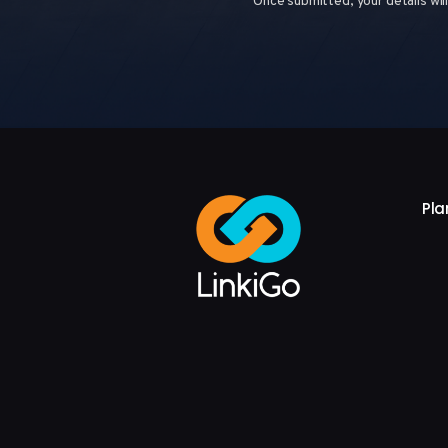
Once submitted, your details wil
Pla