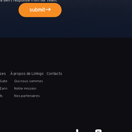
r a swift response from our team.
submit
ises
À propos de Linkigo
Contacts
iGate
Qui nous sommes
iEarn
Notre mission
ts
Nos partenaires