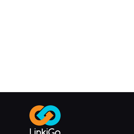
Soumettez votre dossier aujourd’hui, choisissez
votre destination et laissez Linkigo s’occuper
du reste.
Votre parcours académique
international commence ici — avec un
accompagnement personnalisé, une expertise
professionnelle et une attention particulière à
chaque détail.
Commencez Votre Projet D’études À L’étranger Dès Ma