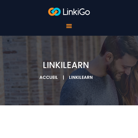
POUR LES ÉCOLES
POUR LES
ÉTUDIANTS
POUR LES
ENTREPRISES
À PROPOS DE
LINKIGO
LINKILEARN
CONTACTS
ACCUEIL
LINKILEARN