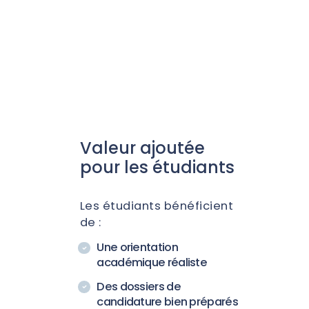
Un interlocuteur unique
Processus de recrutement
clair
Communication fluide
Suivi continu des admissions
Valeur ajoutée
pour les étudiants
Les étudiants bénéficient
de :
Une orientation
académique réaliste
Des dossiers de
candidature bien préparés