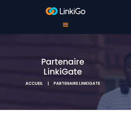
POUR LES ÉCOLES
POUR LES
ÉTUDIANTS
POUR LES
ENTREPRISES
À PROPOS DE
LINKIGO
Partenaire
CONTACTS
LinkiGate
ACCUEIL
PARTENAIRE LINKIGATE